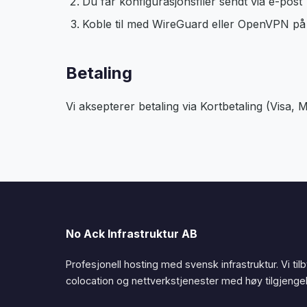
Du får konfigurasjonsfiler sendt via e-post
Koble til med WireGuard eller OpenVPN på 
Betaling
Vi aksepterer betaling via Kortbetaling (Visa,
No Ack Infrastruktur AB
Profesjonell hosting med svensk infrastruktur. Vi til
colocation og nettverkstjenester med høy tilgjengel