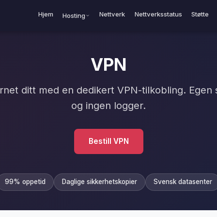
Hjem
Nettverk
Nettverksstatus
Støtte
Hosting
VPN
net ditt med en dedikert VPN-tilkobling. Egen
og ingen logger.
Bestill VPN
99% oppetid
Daglige sikkerhetskopier
Svensk datasenter