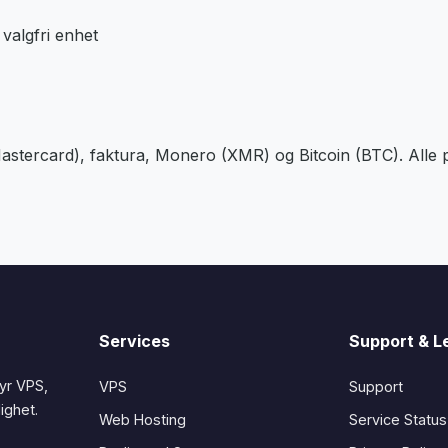
valgfri enhet
 Mastercard), faktura, Monero (XMR) og Bitcoin (BTC). Alle 
Services
Support & L
byr VPS,
VPS
Support
ighet.
Web Hosting
Service Status