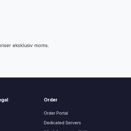
priser eksklusiv moms.
egal
Order
Order Portal
Dedicated Servers