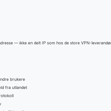
adresse — ikke en delt IP som hos de store VPN-leverandør
andre brukere
d fra utlandet
otokoll
v